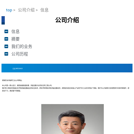
top
> 公司介绍 > 信息
公司介绍
信息
摘要
我们的业务
公司历程
信息 MESSAGE
感谢您访问帕柯工业公司网站。
本公司是一家以设计、建造金属表面处理、涂装设备为主的综合性工程公司。
我们的工程技术是通过化学和机械设备结合的综合技术，即化学防锈技术和涂装设备技术，提供给包括日本核心产业的汽车工业在内的各个领域。我们引以为豪努力实现资源节约和环境保护，提
高生产力，满足客户的期望。