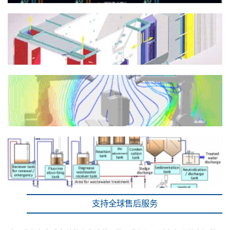
支持全球售后服务