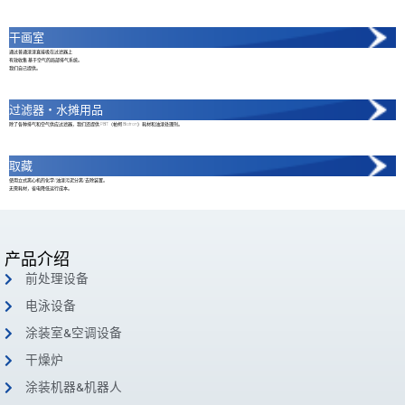
干画室
通过普通漆漆直接吸在过滤器上
有效收集 基于空气的局部排气系统。
我们自己提供。
过滤器・水摊用品
除了各种排气和空气供应过滤器，我们还提供 PBT（帕柯 Biotron）耗材和油漆处理剂。
取藏
使用立式离心机的化学/油漆污泥分离/去除装置。
无需耗材，省电降低运行成本。
产品介绍
前处理设备
电泳设备
涂装室&空调设备
干燥炉
涂装机器&机器人