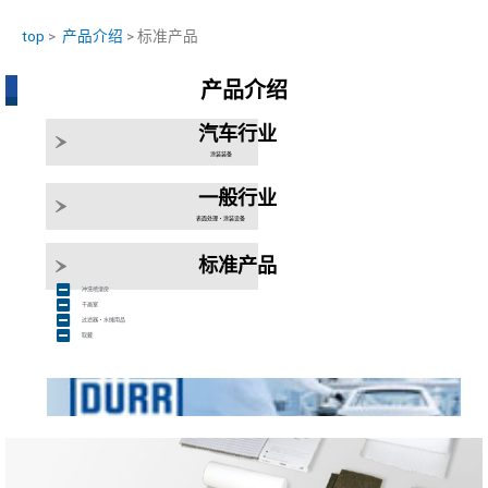
top
>
产品介绍
> 标准产品
产品介绍
汽车行业
涂装装备
一般行业
表面处理・涂装设备
标准产品
冲洗喷漆房
干画室
过滤器・水摊用品
取藏