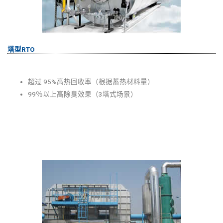
塔型RTO
超过 95%高热回收
率
（根据蓄热材料量）
99％以上高除臭效
果
（3塔式场景）